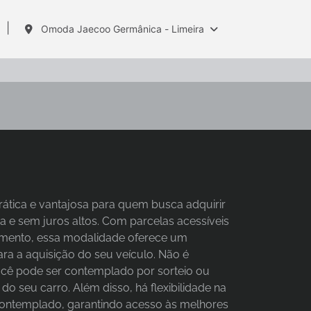
Omoda Jaecoo Germânica - Limeira
ática e vantajosa para quem busca adquirir
 e sem juros altos. Com parcelas acessíveis
amento, essa modalidade oferece um
a a aquisição do seu veículo. Não é
você pode ser contemplado por sorteio ou
o seu carro. Além disso, há flexibilidade na
ontemplado, garantindo acesso às melhores