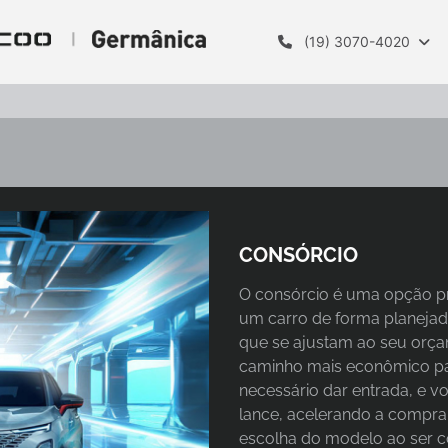
(19) 3070-4020
CONSÓRCIO
O consórcio é uma opção pr
um carro de forma planejada
que se ajustam ao seu orç
caminho mais econômico par
necessário dar entrada, e 
lance, acelerando a compra d
escolha do modelo ao ser c