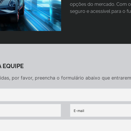
opções do mercado. Com o 
seguro e acessível para o fu
 EQUIPE
úvidas, por favor, preencha o formulário abaixo que entra