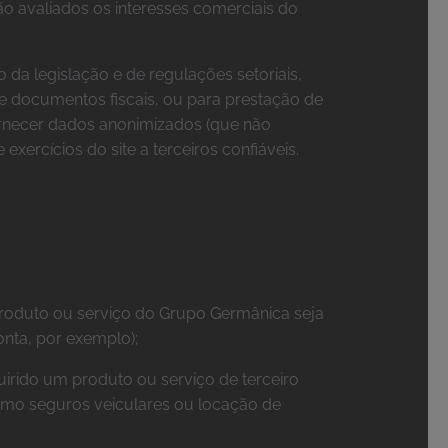
o avaliados os interesses comerciais do
 da legislação e de regulações setoriais,
de documentos fiscais, ou para prestação de
fornecer dados anonimizados (que não
xercícios do site a terceiros confiáveis.
 produto ou serviço do Grupo Germânica seja
onta, por exemplo);
rido um produto ou serviço de terceiro
omo seguros veiculares ou locação de