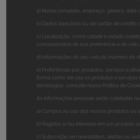
a) Nome completo, endereço, gênero, data d
b) Dados bancários ou de cartão de crédito
c) Localização, como cidade e estado (colet
concessionária de sua preferência e do veícu
d) Informações do seu veículo (número de c
e) Preferências por produtos, serviços e ati
forma como ele usa os produtos e serviços 
tecnologias, consulte nossa Política de Cook
As informações pessoais serão coletadas nas
a) Compra ou uso dos nossos produtos ou ser
b) Registro e/ou interesse em um produto ou
c) Subscrição em newsletters, alertas ou ou