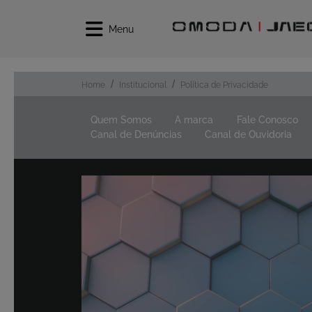
Menu
Home
Institucional
Política de Privacidade
Quem Somos
A marca
Fale Conosco
Canal de Denúncias
Canal de Ouvidoria