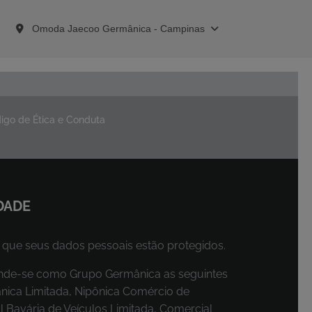
Omoda Jaecoo Germânica - Campinas
igo de Ética e Conduta
DADE
que seus dados pessoais estão protegidos.
ntende-se como Grupo Germânica as seguintes
ica Limitada, Nipônica Comércio de
l Bavária de Veículos Limitada, Comercial