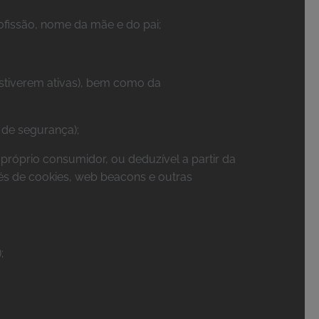
ofissão, nome da mãe e do pai;
estiverem ativas), bem como da
 de segurança);
 próprio consumidor, ou deduzível a partir da
és de cookies, web beacons e outras
;