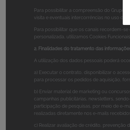
Para possibilitar a compreensão do Grupo G
visita e eventuais intercorrências no uso do
Para possibilitar que os canais recordem-s
personalizada, utilizamos Cookies Funcionais
2. Finalidades do tratamento das informaçõe
A utilização dos dados pessoais poderá ocorr
a) Executar o contrato, disponibilizar o ace
para processar os pedidos de aquisição, forne
b) Enviar material de marketing ou concurs
campanhas publicitárias, newsletters, sendo
participação de pesquisas, por meio de e-ma
realizadas diretamente nos e-mails recebido
c) Realizar avaliação de crédito, prevenção 