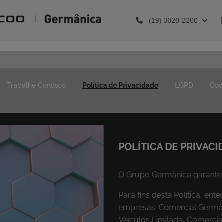
(19) 3020-2200
Trabalhe Conosco
Política de Privacidade
LGPD
Cód
POLÍTICA DE PRIVACI
O Grupo Germânica garante 
Para fins desta Política, e
empresas: Comercial Germân
Veículos Limitada, Comercia