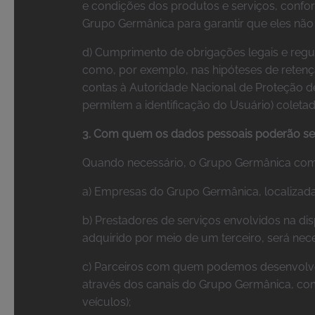
e condições dos produtos e serviços, confor
Grupo Germânica para garantir que eles não
d) Cumprimento de obrigações legais e regula
como, por exemplo, nas hipóteses de retençã
contas à Autoridade Nacional de Proteção d
permitem a identificação do Usuário) coletado
3. Com quem os dados pessoais poderão se
Quando necessário, o Grupo Germânica com
a) Empresas do Grupo Germânica, localizadas 
b) Prestadores de serviços envolvidos na d
adquirido por meio de um terceiro, será nece
c) Parceiros com quem podemos desenvolver
através dos canais do Grupo Germânica, co
veículos);