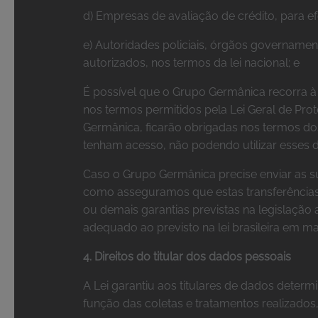
d) Empresas de avaliação de crédito, para ef
e) Autoridades policiais, órgãos governamen
autorizados, nos termos da lei nacional; e
É possível que o Grupo Germânica recorra à
nos termos permitidos pela Lei Geral de Pro
Germânica, ficarão obrigadas nos termos dos
tenham acesso, não podendo utilizar esses 
Caso o Grupo Germânica precise enviar as s
como asseguramos que estas transferências 
ou demais garantias previstas na legislação
adequado ao previsto na lei brasileira em m
4. Direitos do titular dos dados pessoais
A Lei garantiu aos titulares de dados deter
função das coletas e tratamentos realizados,