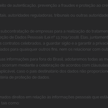
eito de autenticação, prevenção a fraudes e proteção ao cré
tais, autoridades reguladoras, tribunais ou outras autorida
 subcontratação de empresas para a realização do tratament
teção de Dados Pessoais (Lei nº 13.709/2018). Elas, juntam
 contratos celebrados, a guardar sigilo e a garantir a priv
dados para quaisquer outros fins, nem os relacionar com o
uas informações para fora do Brasil, adotaremos todas as 
ocorram mediante a celebração de acordos com cláusulas co
 aplicável, caso o país destinatário dos dados não proporci
atéria de proteção de dados.
minados direitos em relação às informações pessoais que est
 tais como: