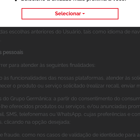
ermânica acerca de como os visitantes interagem com os webs
Selecionar
s Portais, utilizamos dos Cookies de Desempenho.
e das escolhas anteriores do Usuário, tais como idioma de n
.
s pessoais
er para atender às seguintes finalidades:
sso às funcionalidades das nossas plataformas, atender às sol
cer o produto ou serviço solicitado (realizar recall, enviar 
os do Grupo Germânica: a partir do consentimento do consum
-lhe oferecidos produtos ou serviços, e/ou anunciadas prom
il, SMS, telefonemas ou WhatsApp, cujas preferências e con
s, clicando na opção desejada;
de fraude, como nos casos de validação de identidade para a