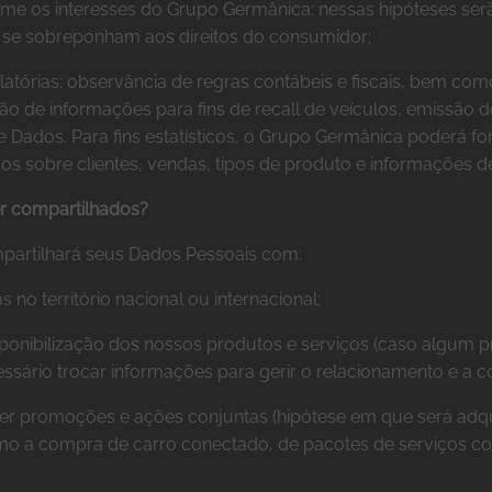
me os interesses do Grupo Germânica: nessas hipóteses serã
 se sobreponham aos direitos do consumidor;
tórias: observância de regras contábeis e fiscais, bem como
o de informações para fins de recall de veículos, emissão 
e Dados. Para fins estatísticos, o Grupo Germânica poderá 
s sobre clientes, vendas, tipos de produto e informações de e
r compartilhados?
partilhará seus Dados Pessoais com:
no território nacional ou internacional;
isponibilização dos nossos produtos e serviços (caso algum
ssário trocar informações para gerir o relacionamento e a c
 promoções e ações conjuntas (hipótese em que será adqui
mo a compra de carro conectado, de pacotes de serviços c