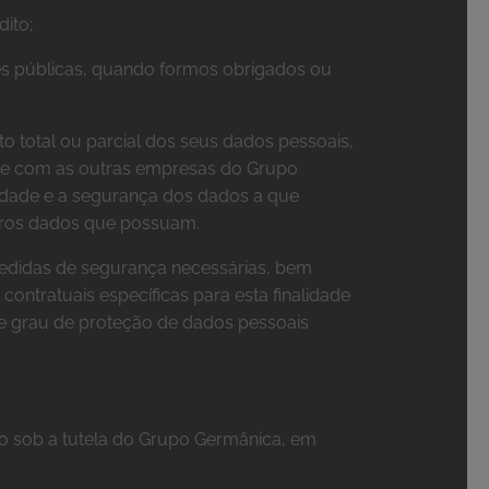
dito;
des públicas, quando formos obrigados ou
o total ou parcial dos seus dados pessoais,
ente com as outras empresas do Grupo
acidade e a segurança dos dados a que
utros dados que possuam.
medidas de segurança necessárias, bem
ntratuais específicas para esta finalidade
one grau de proteção de dados pessoais
ão sob a tutela do Grupo Germânica, em