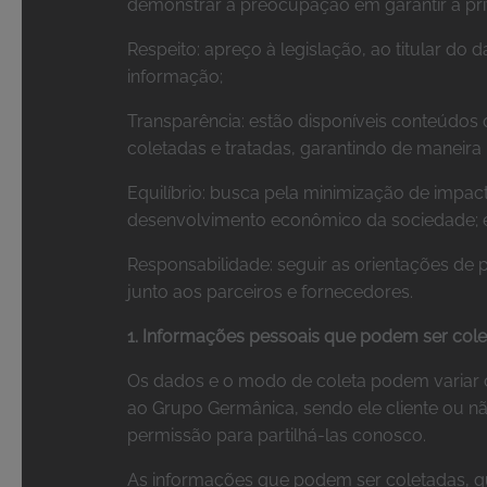
demonstrar a preocupação em garantir a pri
Respeito: apreço à legislação, ao titular do
informação;
Transparência: estão disponíveis conteúdos 
coletadas e tratadas, garantindo de maneira
Equilíbrio: busca pela minimização de impact
desenvolvimento econômico da sociedade; 
Responsabilidade: seguir as orientações de
junto aos parceiros e fornecedores.
1. Informações pessoais que podem ser col
Os dados e o modo de coleta podem variar 
ao Grupo Germânica, sendo ele cliente ou n
permissão para partilhá-las conosco.
As informações que podem ser coletadas, qu