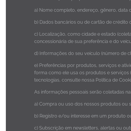
a) Nome completo, endereço, gênero, data d
b) Dados bancários ou de cartão de crédito
c) Localização, como cidade e estado (colet
concessionária de sua preferência e do veícu
d) Informações do seu veículo (número de c
e) Preferências por produtos, serviços e ati
forma como ele usa os produtos e serviços 
tecnologias, consulte nossa Política de Cook
As informações pessoais serão coletadas nas
a) Compra ou uso dos nossos produtos ou ser
b) Registro e/ou interesse em um produto ou
c) Subscrição em newsletters, alertas ou ou