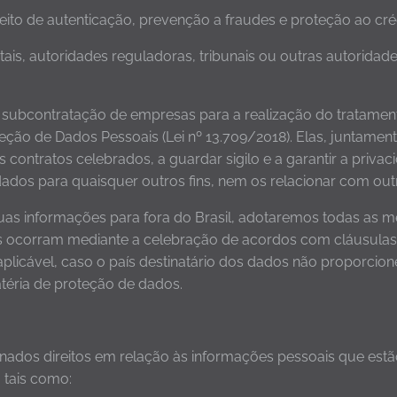
eito de autenticação, prevenção a fraudes e proteção ao cré
tais, autoridades reguladoras, tribunais ou outras autorida
 subcontratação de empresas para a realização do tratament
teção de Dados Pessoais (Lei nº 13.709/2018). Elas, juntam
 contratos celebrados, a guardar sigilo e a garantir a priv
dados para quaisquer outros fins, nem os relacionar com o
uas informações para fora do Brasil, adotaremos todas as 
ocorram mediante a celebração de acordos com cláusulas co
 aplicável, caso o país destinatário dos dados não proporci
atéria de proteção de dados.
minados direitos em relação às informações pessoais que est
 tais como: