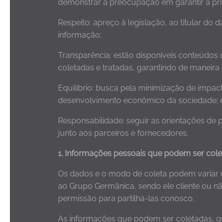
demonstrar a preocupação em garantir a pri
Respeito: apreço à legislação, ao titular do
informação;
Transparência: estão disponíveis conteúdos 
coletadas e tratadas, garantindo de maneira
Equilíbrio: busca pela minimização de impact
desenvolvimento econômico da sociedade; 
Responsabilidade: seguir as orientações de
junto aos parceiros e fornecedores.
1. Informações pessoais que podem ser col
Os dados e o modo de coleta podem variar 
ao Grupo Germânica, sendo ele cliente ou n
permissão para partilhá-las conosco.
As informações que podem ser coletadas, qu