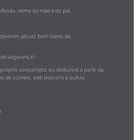
ofissão, nome da mãe e do pai;
estiverem ativas), bem como da
 de segurança);
 próprio consumidor, ou deduzível a partir da
és de cookies, web beacons e outras
;