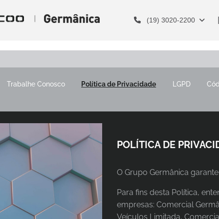
(19) 3020-2200
Trabalhe Conosco
Política de Privacidade
LGPD
Cód
POLÍTICA DE PRIVACI
O Grupo Germânica garante 
Para fins desta Política, e
empresas: Comercial Germân
Veículos Limitada, Comercia