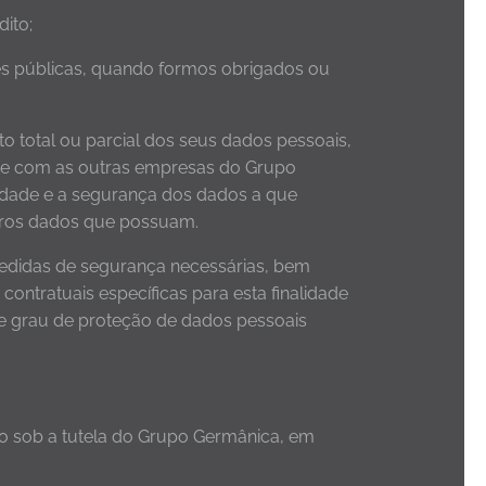
dito;
des públicas, quando formos obrigados ou
o total ou parcial dos seus dados pessoais,
ente com as outras empresas do Grupo
acidade e a segurança dos dados a que
utros dados que possuam.
medidas de segurança necessárias, bem
ntratuais específicas para esta finalidade
one grau de proteção de dados pessoais
ão sob a tutela do Grupo Germânica, em