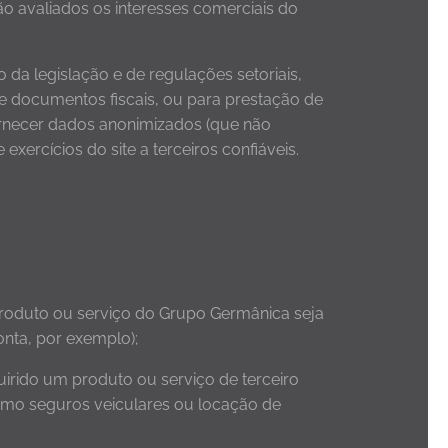
o avaliados os interesses comerciais do
 da legislação e de regulações setoriais,
de documentos fiscais, ou para prestação de
fornecer dados anonimizados (que não
xercícios do site a terceiros confiáveis.
 produto ou serviço do Grupo Germânica seja
onta, por exemplo);
rido um produto ou serviço de terceiro
omo seguros veiculares ou locação de