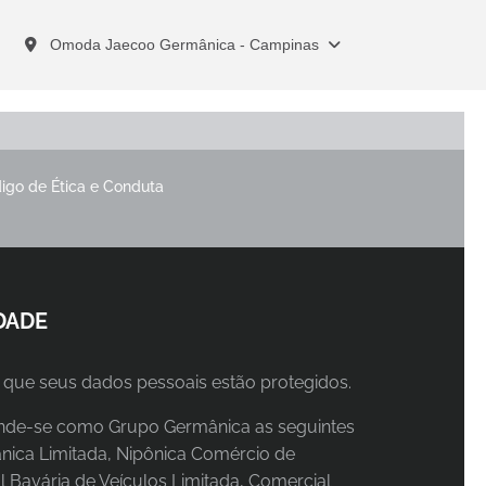
Omoda Jaecoo Germânica - Campinas
igo de Ética e Conduta
DADE
que seus dados pessoais estão protegidos.
ntende-se como Grupo Germânica as seguintes
ica Limitada, Nipônica Comércio de
l Bavária de Veículos Limitada, Comercial