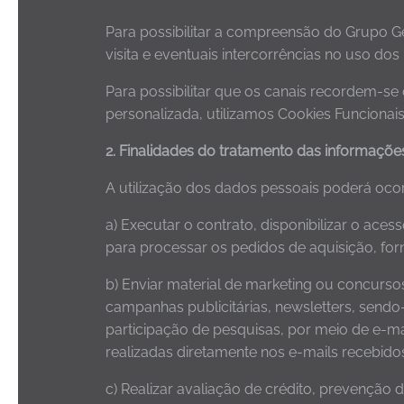
Para possibilitar a compreensão do Grupo G
visita e eventuais intercorrências no uso do
Para possibilitar que os canais recordem-s
personalizada, utilizamos Cookies Funcionais
2. Finalidades do tratamento das informaçõe
A utilização dos dados pessoais poderá ocorr
a) Executar o contrato, disponibilizar o ace
para processar os pedidos de aquisição, forne
b) Enviar material de marketing ou concurs
campanhas publicitárias, newsletters, sendo
participação de pesquisas, por meio de e-ma
realizadas diretamente nos e-mails recebido
c) Realizar avaliação de crédito, prevenção 