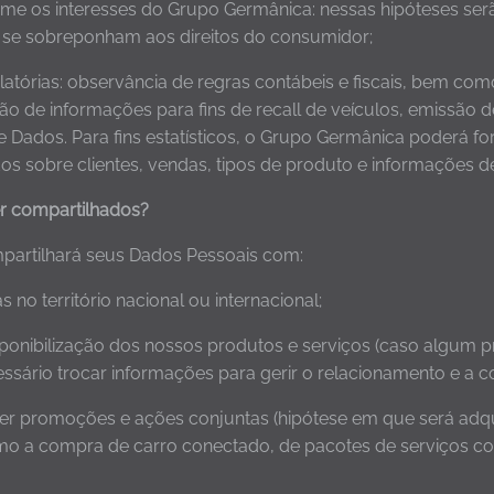
me os interesses do Grupo Germânica: nessas hipóteses serã
 se sobreponham aos direitos do consumidor;
tórias: observância de regras contábeis e fiscais, bem como
o de informações para fins de recall de veículos, emissão 
e Dados. Para fins estatísticos, o Grupo Germânica poderá 
s sobre clientes, vendas, tipos de produto e informações de e
r compartilhados?
partilhará seus Dados Pessoais com:
no território nacional ou internacional;
isponibilização dos nossos produtos e serviços (caso algum
ssário trocar informações para gerir o relacionamento e a c
 promoções e ações conjuntas (hipótese em que será adqui
mo a compra de carro conectado, de pacotes de serviços c