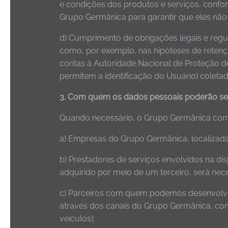
e condições dos produtos e serviços, confor
Grupo Germânica para garantir que eles não
d) Cumprimento de obrigações legais e regula
como, por exemplo, nas hipóteses de retençã
contas à Autoridade Nacional de Proteção d
permitem a identificação do Usuário) coletado
3. Com quem os dados pessoais poderão se
Quando necessário, o Grupo Germânica com
a) Empresas do Grupo Germânica, localizadas 
b) Prestadores de serviços envolvidos na d
adquirido por meio de um terceiro, será nece
c) Parceiros com quem podemos desenvolver
através dos canais do Grupo Germânica, co
veículos);