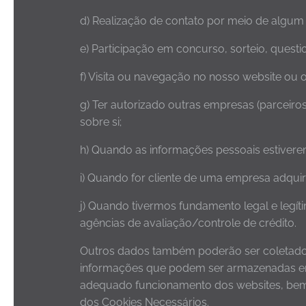
d) Realização de contato por meio de algum
e) Participação em concurso, sorteio, questi
f) Visita ou navegação no nosso website ou 
g) Ter autorizado outras empresas (parceiro
sobre si;
h) Quando as informações pessoais estivere
i) Quando for cliente de uma empresa adqui
j) Quando tivermos fundamento legal e legí
agências de avaliação/controle de crédito.
Outros dados também poderão ser coletados 
informações que podem ser armazenadas em 
adequado funcionamento dos websites, bem co
dos Cookies Necessários.