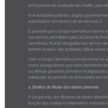
d) Empresas de avaliação de crédito, para ef
e) Autoridades policiais, órgãos governamen
autorizados, nos termos da lei nacional; e
É possível que o Grupo Germânica recorra à
nos termos permitidos pela Lei Geral de Pro
Germânica, ficarão obrigadas nos termos dos
tenham acesso, não podendo utilizar esses 
Caso o Grupo Germânica precise enviar as s
como asseguramos que estas transferências 
ou demais garantias previstas na legislação
adequado ao previsto na lei brasileira em m
4. Direitos do titular dos dados pessoais
A Lei garantiu aos titulares de dados deter
função das coletas e tratamentos realizados,