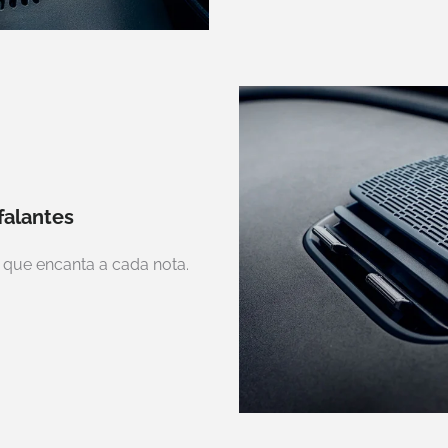
falantes
 que encanta a cada nota.