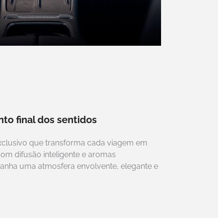
to final dos sentidos
xclusivo que transforma cada viagem em
Com difusão inteligente e aromas
ganha uma atmosfera envolvente, elegante e