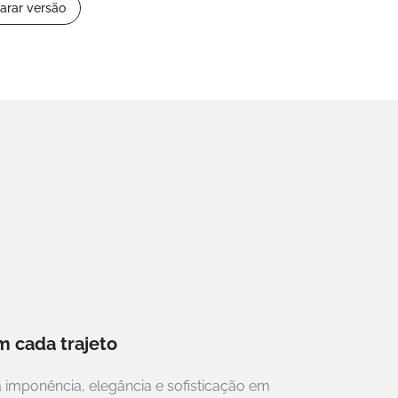
rar versão
 cada trajeto
mponência, elegância e sofisticação em