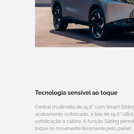
Tecnologia sensível ao toque
Central multimídia de 15,6" com Smart Slid
acabamento sofisticado, a tela de 15,6" Ultra
sofisticação à cabine. A função Sliding permi
toque se movimente livremente pelo painel.