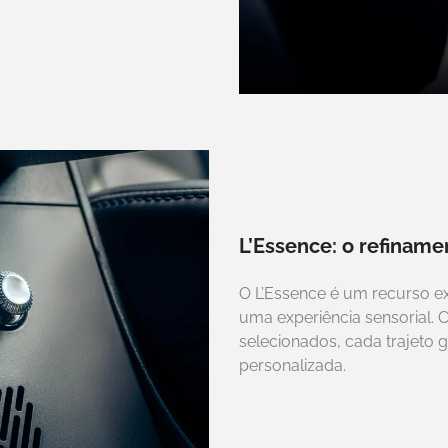
L’Essence: o refinamen
O L’Essence é um recurso e
uma experiência sensorial. 
selecionados, cada trajeto 
personalizada.