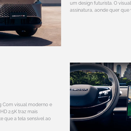
um design futurista. O visua
assinatura, aonde quer que 
ing Com visual moderno e
 HD 2.5K traz mais
te que a tela sensível ao