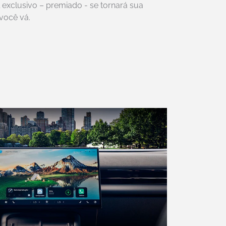
l exclusivo – premiado - se tornará sua
você vá.