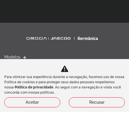
Modelos
Mapa do site
Para otimizar sua experiência durante a navegação, fazemos uso de nossa
Política de cookies e para proteger seus dados pessoais respeitamos
nossa
. Ao seguir com a navegação e visita você
Política de privacidade
Política de Privacidade
concorda com nossas políticas.
Aceitar
Recusar
COMERCIAL ION DE VEICULOS LIMITADA
CNPJ: 58.848.580/0001-51