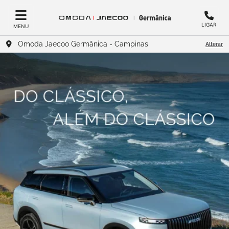
LIGAR
MENU
Omoda Jaecoo Germânica - Campinas
Alterar