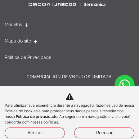
Modelos
Mapa do site
Política de Privacidade
COMERCIAL ION DE VEICULOS LIMITADA
CNPJ: 58.848.580/0002-32
Para otimizar sua experiência durante a navegação, fazemos uso de nossa
Política de cookies e para proteger seus dados pessoais respeitamos
Desacelere. Seu bem maior é a vida.
nossa
. Ao seguir com a navegação e visita você
Política de privacidade
concorda com nossas políticas.
Aceitar
Recusar
Desenvolvido pela DEALERSPACE ® Direitos Reservados.